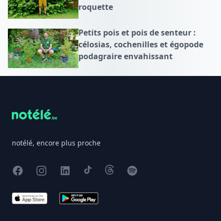
roquette
Petits pois et pois de senteur :
célosias, cochenilles et égopode
podagraire envahissant
Footer
notélé, encore plus proche
Facebook
Instagram
X
TikTok
Threads
Spotify
App Store
Google Play