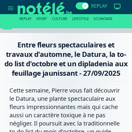
Entre
REPLAY
fleurs
spectaculaires
et
REPLAY
SPORT
CULTURE
LIFESTYLE
ECONOMIE
travaux
d'automne,
le
Datura,
la
Entre fleurs spectaculaires et
to-
do
travaux d'automne, le Datura, la to-
list
d'octobre
do list d'octobre et un dipladenia aux
et
un
feuillage jaunissant - 27/09/2025
dipladenia
aux
feuillage
jaunissant
Cette semaine, Pierre vous fait découvrir
-
27/09/2025
le Datura, une plante spectaculaire aux
fleurs impressionnantes mais qui cache
aussi un caractère toxique à ne pas
négliger. Il poursuit avec la traditionnelle
to-do list du mois d'octobre, un guide