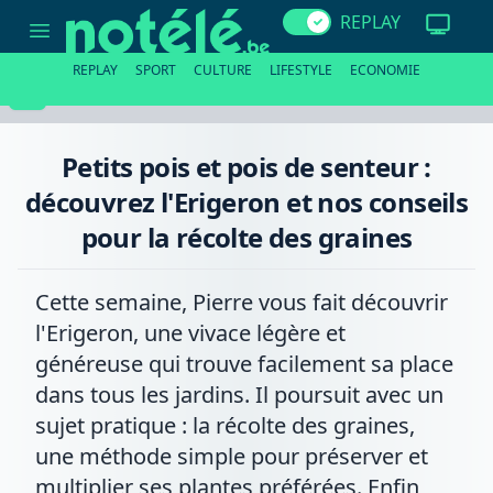
Petits
REPLAY
pois
et
pois
REPLAY
SPORT
CULTURE
LIFESTYLE
ECONOMIE
de
senteur
:
découvrez
l'Erigeron
Petits pois et pois de senteur :
et
nos
découvrez l'Erigeron et nos conseils
conseils
pour
pour la récolte des graines
la
récolte
des
graines
Cette semaine, Pierre vous fait découvrir
l'Erigeron, une vivace légère et
généreuse qui trouve facilement sa place
dans tous les jardins. Il poursuit avec un
sujet pratique : la récolte des graines,
une méthode simple pour préserver et
multiplier ses plantes préférées. Enfin,