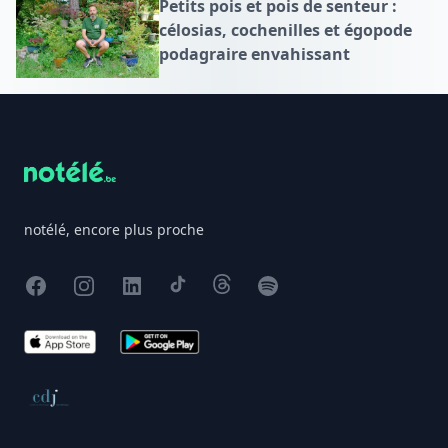
Petits pois et pois de senteur :
célosias, cochenilles et égopode
podagraire envahissant
Footer
notélé, encore plus proche
Facebook
Instagram
X
TikTok
Threads
Spotify
App Store
Google Play
Conseil de déontologie journalistique