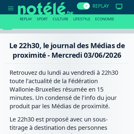
Le
REPLAY
22h30,
le
journal
REPLAY
SPORT
CULTURE
LIFESTYLE
ECONOMIE
des
Médias
de
proximité
-
Le 22h30, le journal des Médias de
Mercredi
03/06/2026
proximité - Mercredi 03/06/2026
Retrouvez du lundi au vendredi à 22h30
toute l'actualité de la Fédération
Wallonie-Bruxelles résumée en 15
minutes. Un condensé de l'info du jour
produit par les Médias de proximité.
Le 22h30 est proposé avec un sous-
titrage à destination des personnes