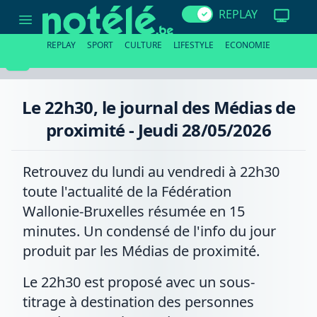
Le
REPLAY
22h30,
le
journal
REPLAY
SPORT
CULTURE
LIFESTYLE
ECONOMIE
des
Médias
de
proximité
-
Le 22h30, le journal des Médias de
Jeudi
28/05/2026
proximité - Jeudi 28/05/2026
Retrouvez du lundi au vendredi à 22h30
toute l'actualité de la Fédération
Wallonie-Bruxelles résumée en 15
minutes. Un condensé de l'info du jour
produit par les Médias de proximité.
Le 22h30 est proposé avec un sous-
titrage à destination des personnes