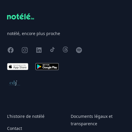
notélé, encore plus proche
Facebook
Instagram
X
TikTok
Threads
Spotify
App Store
Google Play
Conseil de déontologie journalistique
L'histoire de notélé
Documents légaux et
transparence
Contact