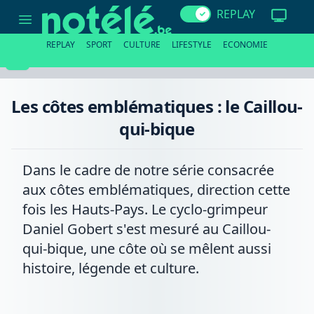
Les
REPLAY
côtes
emblématiques
:
REPLAY
SPORT
CULTURE
LIFESTYLE
ECONOMIE
le
Caillou-
qui-
bique
Les côtes emblématiques : le Caillou-
qui-bique
Dans le cadre de notre série consacrée
aux côtes emblématiques, direction cette
fois les Hauts-Pays. Le cyclo-grimpeur
Daniel Gobert s'est mesuré au Caillou-
qui-bique, une côte où se mêlent aussi
histoire, légende et culture.