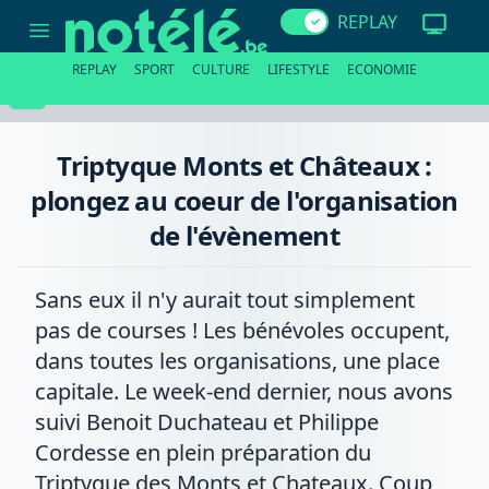
Triptyque
REPLAY
Monts
et
Châteaux
REPLAY
SPORT
CULTURE
LIFESTYLE
ECONOMIE
:
plongez
au
coeur
de
Triptyque Monts et Châteaux :
l'organisation
de
plongez au coeur de l'organisation
l'évènement
de l'évènement
Sans eux il n'y aurait tout simplement
pas de courses ! Les bénévoles occupent,
dans toutes les organisations, une place
capitale. Le week-end dernier, nous avons
suivi Benoit Duchateau et Philippe
Cordesse en plein préparation du
Triptyque des Monts et Chateaux. Coup