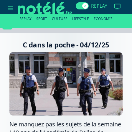
C
REPLAY
dans
la
poche
REPLAY
SPORT
CULTURE
LIFESTYLE
ECONOMIE
-
04/12/25
C dans la poche - 04/12/25
Ne manquez pas les sujets de la semaine