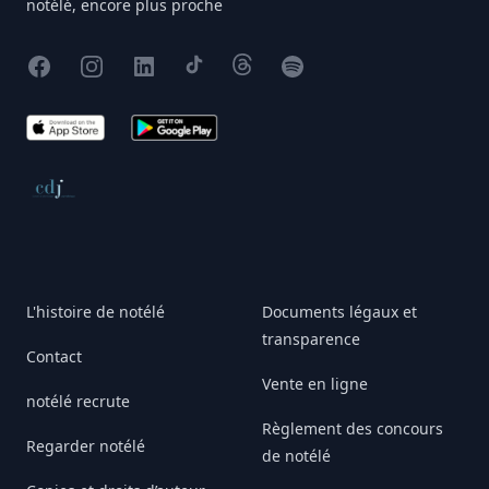
notélé, encore plus proche
Facebook
Instagram
X
TikTok
Threads
Spotify
App Store
Google Play
Conseil de déontologie journalistique
L'histoire de notélé
Documents légaux et
transparence
Contact
Vente en ligne
notélé recrute
Règlement des concours
Regarder notélé
de notélé