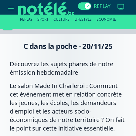
C
REPLAY
dans
la
poche
REPLAY
SPORT
CULTURE
LIFESTYLE
ECONOMIE
-
20/11/25
C dans la poche - 20/11/25
Découvrez les sujets phares de notre
émission hebdomadaire
Le salon Made In Charleroi : Comment
cet événement met en relation concrète
les jeunes, les écoles, les demandeurs
d'emploi et les acteurs socio-
économiques de notre territoire ? On fait
le point sur cette initiative essentielle.