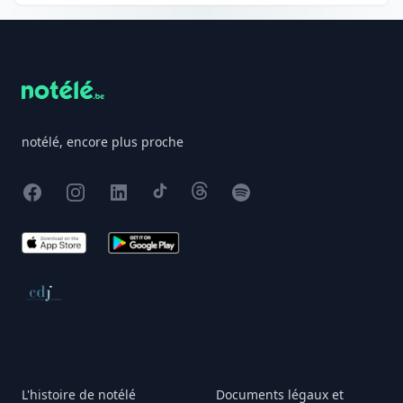
Footer
notélé, encore plus proche
Facebook
Instagram
X
TikTok
Threads
Spotify
App Store
Google Play
Conseil de déontologie journalistique
L'histoire de notélé
Documents légaux et