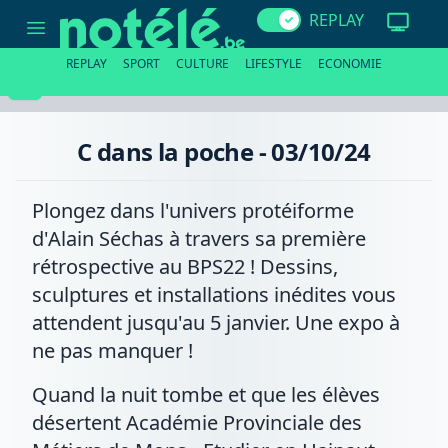
C
REPLAY
dans
la
poche
REPLAY
SPORT
CULTURE
LIFESTYLE
ECONOMIE
-
03/10/24
C dans la poche - 03/10/24
Plongez dans l'univers protéiforme
d'Alain Séchas à travers sa première
rétrospective au BPS22 ! Dessins,
sculptures et installations inédites vous
attendent jusqu'au 5 janvier. Une expo à
ne pas manquer !
Quand la nuit tombe et que les élèves
désertent Académie Provinciale des