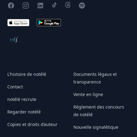
Facebook
Instagram
X
TikTok
Threads
Spotify
App Store
Google Play
Conseil de déontologie journalistique
L'histoire de notélé
Documents légaux et
transparence
Contact
Vente en ligne
notélé recrute
Règlement des concours
Regarder notélé
de notélé
Copies et droits d’auteur
Nouvelle signalétique