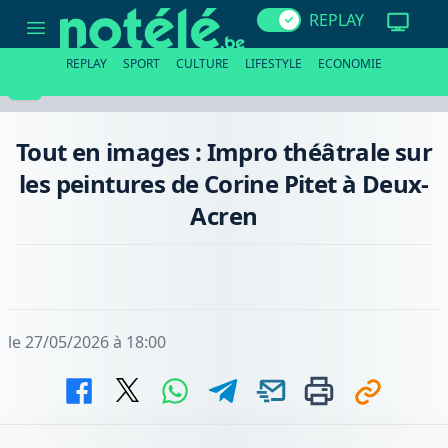
Tout
REPLAY
en
images
:
REPLAY
SPORT
CULTURE
LIFESTYLE
ECONOMIE
Impro
théâtrale
sur
les
peintures
Tout en images : Impro théâtrale sur
de
Corine
les peintures de Corine Pitet à Deux-
Pitet
à
Acren
Deux-
Acren
le 27/05/2026 à 18:00