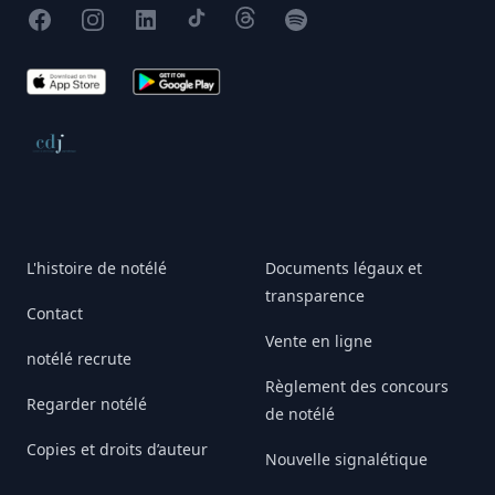
Facebook
Instagram
X
TikTok
Threads
Spotify
App Store
Google Play
Conseil de déontologie journalistique
L'histoire de notélé
Documents légaux et
transparence
Contact
Vente en ligne
notélé recrute
Règlement des concours
Regarder notélé
de notélé
Copies et droits d’auteur
Nouvelle signalétique