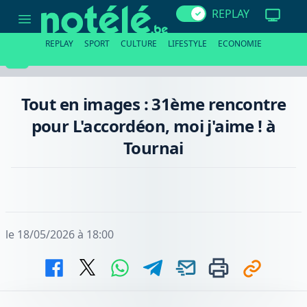
Tout
REPLAY
en
images
:
REPLAY
SPORT
CULTURE
LIFESTYLE
ECONOMIE
31ème
rencontre
pour
L'accordéon,
moi
Tout en images : 31ème rencontre
j'aime
!
pour L'accordéon, moi j'aime ! à
à
Tournai
Tournai
le 18/05/2026 à 18:00