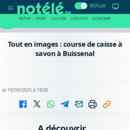
Tout
REPLAY
en
images
:
REPLAY
SPORT
CULTURE
LIFESTYLE
ECONOMIE
course
de
caisse
à
savon
Tout en images : course de caisse à
à
Buissenal
savon à Buissenal
le 19/09/2025 à 19:00
A découvrir...