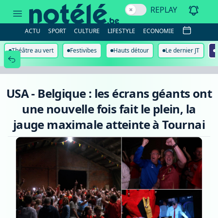
USA
REPLAY
-
Belgique
:
ACTU
SPORT
CULTURE
LIFESTYLE
ECONOMIE
les
écrans
géants
Théâtre au vert
Festivibes
Hauts détour
Le dernier JT
ont
une
nouvelle
fois
fait
USA - Belgique : les écrans géants ont
le
plein,
une nouvelle fois fait le plein, la
la
jauge
jauge maximale atteinte à Tournai
maximale
atteinte
à
Tournai