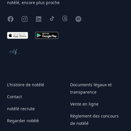
notélé, encore plus proche
Facebook
Instagram
X
TikTok
Threads
Spotify
App Store
Google Play
Conseil de déontologie journalistique
L'histoire de notélé
Documents légaux et
transparence
Contact
Vente en ligne
notélé recrute
Règlement des concours
Regarder notélé
de notélé