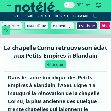
La
REPLAY
chapelle
Cornu
retrouve
ACTU
SPORT
CULTURE
LIFESTYLE
ECONOMIE
son
éclat
aux
Festivibes
Hauts détour
Le dernier JT
Wap'innov
I l
Petits-
Empires
à
Blandain
La chapelle Cornu retrouve son éclat
aux Petits-Empires à Blandain
Blandain
Dans le cadre bucolique des Petits-
Empires à Blandain, l’ASBL Ligne 4 a
inauguré la rénovation de la chapelle
Cornu, la plus ancienne des quelque
trente chapelles qui jalonnent le