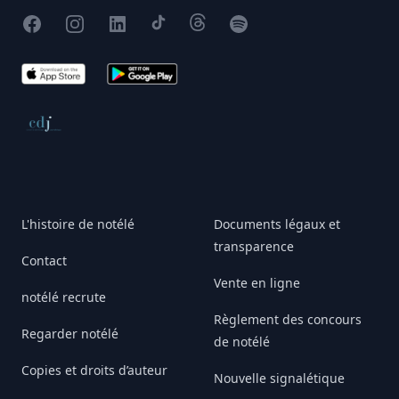
Facebook
Instagram
X
TikTok
Threads
Spotify
App Store
Google Play
Conseil de déontologie journalistique
L'histoire de notélé
Documents légaux et
transparence
Contact
Vente en ligne
notélé recrute
Règlement des concours
Regarder notélé
de notélé
Copies et droits d’auteur
Nouvelle signalétique