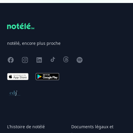
Footer
notélé, encore plus proche
Facebook
Instagram
X
TikTok
Threads
Spotify
App Store
Google Play
Conseil de déontologie journalistique
L'histoire de notélé
Documents légaux et