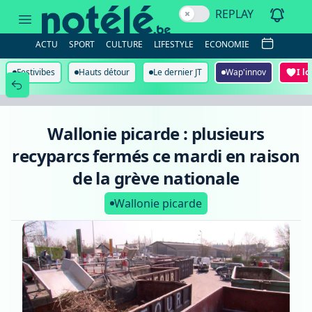
Wallonie
REPLAY
picarde
:
plusieurs
ACTU
SPORT
CULTURE
LIFESTYLE
ECONOMIE
recyparcs
fermés
ce
Festivibes
Hauts détour
Le dernier JT
Wap'innov
I l
mardi
en
raison
de
la
Wallonie picarde : plusieurs
grève
nationale
recyparcs fermés ce mardi en raison
de la grève nationale
Wallonie picarde