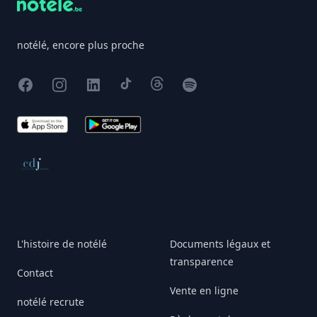
notélé, encore plus proche
Facebook
Instagram
X
TikTok
Threads
Spotify
App Store
Google Play
Conseil de déontologie journalistique
L'histoire de notélé
Documents légaux et
transparence
Contact
Vente en ligne
notélé recrute