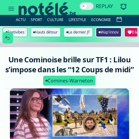
Une
REPLAY
Cominoise
brille
sur
ACTU
SPORT
CULTURE
LIFESTYLE
ECONOMIE
TF1
:
Lilou
Festivibes
Hauts détour
Le dernier JT
Wap'innov
I l
s’impose
dans
les
“12
Coups
Une Cominoise brille sur TF1 : Lilou
de
midi”
s’impose dans les “12 Coups de midi”
Comines-Warneton