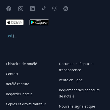
Facebook
Instagram
X
TikTok
Threads
Spotify
App Store
Google Play
Conseil de déontologie journalistique
L'histoire de notélé
Documents légaux et
transparence
Contact
Vente en ligne
notélé recrute
Règlement des concours
Regarder notélé
de notélé
Copies et droits d’auteur
Nouvelle signalétique