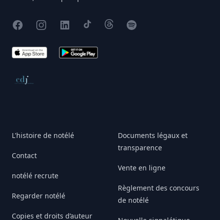
Facebook
Instagram
X
TikTok
Threads
Spotify
App Store
Google Play
Conseil de déontologie journalistique
L'histoire de notélé
Documents légaux et
transparence
Contact
Vente en ligne
notélé recrute
Règlement des concours
Regarder notélé
de notélé
Copies et droits d’auteur