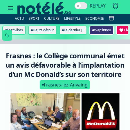
Frasnes
REPLAY
:
le
Collège
ACTU
SPORT
CULTURE
LIFESTYLE
ECONOMIE
communal
émet
un
Festivibes
Hauts détour
Le dernier JT
Wap'innov
I l
avis
défavorable
à
l’implantation
d’un
Frasnes : le Collège communal émet
Mc
Donald’s
un avis défavorable à l’implantation
sur
son
d’un Mc Donald’s sur son territoire
territoire
Frasnes-lez-Anvaing