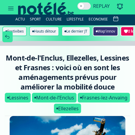
Mont-
REPLAY
de-
l'Enclus,
Ellezelles,
ACTU
SPORT
CULTURE
LIFESTYLE
ECONOMIE
Lessines
et
Frasnes
Festivibes
Hauts détour
Le dernier JT
Wap'innov
I l
:
voici
où
en
sont
Mont-de-l'Enclus, Ellezelles, Lessines
les
aménagements
et Frasnes : voici où en sont les
prévus
pour
aménagements prévus pour
améliorer
la
améliorer la mobilité douce
mobilité
douce
Lessines
Mont-de-l’Enclus
Frasnes-lez-Anvaing
Ellezelles