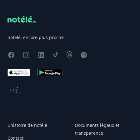
notélé, encore plus proche
Facebook
Instagram
X
TikTok
Threads
Spotify
App Store
Google Play
Conseil de déontologie journalistique
L'histoire de notélé
Documents légaux et
transparence
Contact