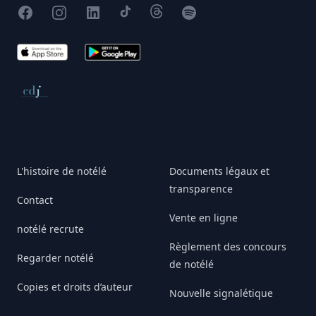
Facebook
Instagram
X
TikTok
Threads
Spotify
App Store
Google Play
Conseil de déontologie journalistique
L'histoire de notélé
Documents légaux et
transparence
Contact
Vente en ligne
notélé recrute
Règlement des concours
Regarder notélé
de notélé
Copies et droits d’auteur
Nouvelle signalétique