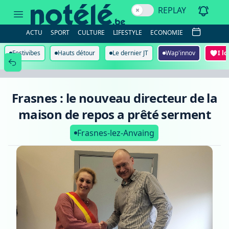
Frasnes
REPLAY
:
le
nouveau
ACTU
SPORT
CULTURE
LIFESTYLE
ECONOMIE
directeur
de
la
Festivibes
Hauts détour
Le dernier JT
Wap'innov
I l
maison
de
repos
a
prêté
Frasnes : le nouveau directeur de la
serment
maison de repos a prêté serment
Frasnes-lez-Anvaing