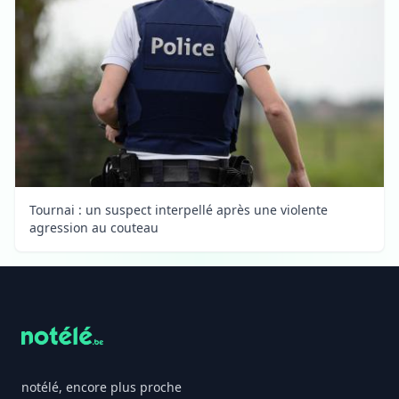
Tournai : un suspect interpellé après une violente
agression au couteau
Footer
notélé, encore plus proche