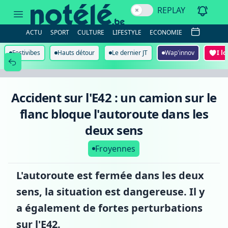
Accident
REPLAY
sur
l'E42
:
ACTU
SPORT
CULTURE
LIFESTYLE
ECONOMIE
un
camion
sur
Festivibes
Hauts détour
Le dernier JT
Wap'innov
I l
le
flanc
bloque
l'autoroute
dans
Accident sur l'E42 : un camion sur le
les
deux
flanc bloque l'autoroute dans les
sens
deux sens
Froyennes
L'autoroute est fermée dans les deux
sens, la situation est dangereuse. Il y
a également de fortes perturbations
sur l'E42.