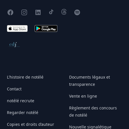
Facebook
Instagram
X
TikTok
Threads
Spotify
App Store
Google Play
Conseil de déontologie journalistique
L'histoire de notélé
Documents légaux et
transparence
Contact
Vente en ligne
notélé recrute
Règlement des concours
Regarder notélé
de notélé
Copies et droits d’auteur
Nouvelle signalétique