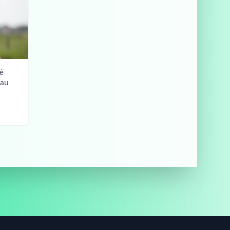
lé
 au