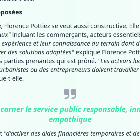
oposées
, Florence Pottiez se veut aussi constructive. Ell
aux"
incluant les commerçants, acteurs essentiels 
 expérience et leur connaissance du terrain dont 
uver des solutions adaptées"
explique Florence Potti
es parties prenantes qui est prôné.
"Les acteurs loc
rbanistes ou des entrepreneurs doivent travaille
ue-t-elle.
incarner le service public responsable, in
empathique
nt
"d'activer des aides financières temporaires et