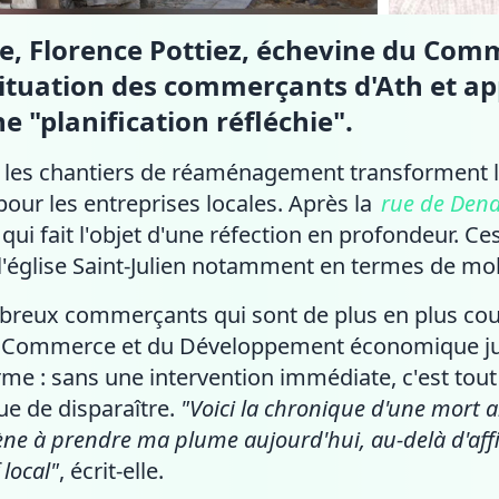
e, Florence Pottiez, échevine du Com
ituation des commerçants d'Ath et app
 "planification réfléchie".
le, les chantiers de réaménagement transforment 
pour les entreprises locales. Après la
rue de Den
e qui fait l'objet d'une réfection en profondeur. C
 l'église Saint-Julien notamment en termes de mob
breux commerçants qui sont de plus en plus cou
du Commerce et du Développement économique j
rme : sans une intervention immédiate, c'est tout
ue de disparaître.
"Voici la chronique d'une mort 
ène à prendre ma plume aujourd'hui, au-delà d'aff
local"
, écrit-elle.