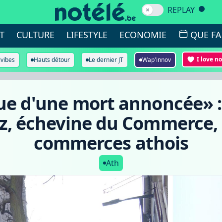
REPLAY
T
CULTURE
LIFESTYLE
ECONOMIE
QUE FA
I love n
ivibes
Hauts détour
Le dernier JT
Wap'innov
que d'une mort annoncée» : 
ez, échevine du Commerce, 
commerces athois
Ath