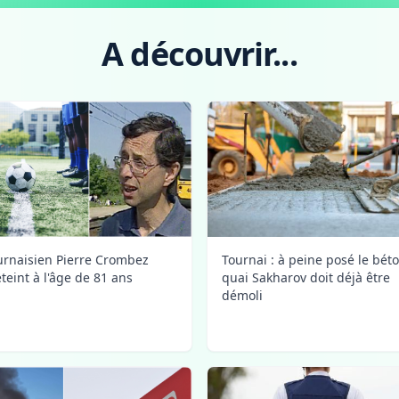
A découvrir...
urnaisien Pierre Crombez
Tournai : à peine posé le bét
éteint à l'âge de 81 ans
quai Sakharov doit déjà être
démoli