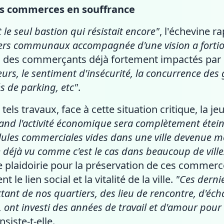
des commerces en souffrance
t le seul bastion qui résistait encore"
, l'échevine r
iers communaux accompagnée d'une vision a fortiori
si des commerçants déjà fortement impactés par
, le sentiment d'insécurité, la concurrence des 
s de parking, etc"
.
 tels travaux, face à cette situation critique, la
nd l'activité économique sera complètement éteint
llules commerciales vides dans une ville devenue m
e déjà vu comme c'est le cas dans beaucoup de ville
plaidoirie pour la préservation de ces commerce
le lien social et la vitalité de la ville.
"Ces derni
ttant de nos quartiers, des lieu de rencontre, d'éch
, ont investi des années de travail et d'amour pour
insiste-t-elle.