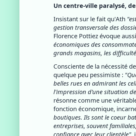
Un centre-ville paralysé, 
Insistant sur le fait qu'Ath
"es
gestion transversale des doss
Florence Pottiez évoque aus
économiques des consommateurs
grands magasins, les difficulté
Consciente de la nécessité de
quelque peu pessimiste :
"Qua
belles rues en admirant les ce
l'impression d'une situation d
résonne comme une véritable 
fonction économique, incarnent 
boutiques. Ils sont le coeur ba
entreprises, souvent familiales
confiance avec leur clientèle"
, 