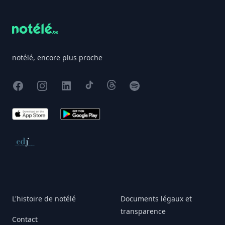
notélé, encore plus proche
Facebook
Instagram
X
TikTok
Threads
Spotify
App Store
Google Play
Conseil de déontologie journalistique
L'histoire de notélé
Documents légaux et
transparence
Contact