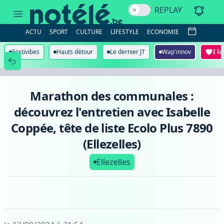
Marathon
REPLAY
des
communales
:
ACTU
SPORT
CULTURE
LIFESTYLE
ECONOMIE
découvrez
l'entretien
avec
Festivibes
Hauts détour
Le dernier JT
Wap'innov
I l
Isabelle
Coppée,
tête
de
liste
Marathon des communales :
Ecolo
Plus
découvrez l'entretien avec Isabelle
7890
(Ellezelles)
Coppée, tête de liste Ecolo Plus 7890
(Ellezelles)
Ellezelles