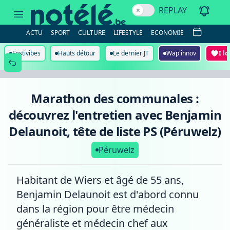
Marathon
REPLAY
des
communales
:
ACTU
SPORT
CULTURE
LIFESTYLE
ECONOMIE
découvrez
l'entretien
avec
Festivibes
Hauts détour
Le dernier JT
Wap'innov
I l
Benjamin
Delaunoit,
tête
de
liste
Marathon des communales :
PS
(Péruwelz)
découvrez l'entretien avec Benjamin
Delaunoit, tête de liste PS (Péruwelz)
Péruwelz
Habitant de Wiers et âgé de 55 ans,
Benjamin Delaunoit est d'abord connu
dans la région pour être médecin
généraliste et médecin chef aux