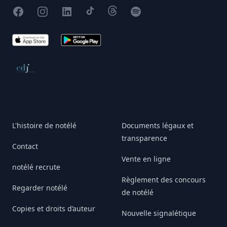
Facebook
Instagram
X
TikTok
Threads
Spotify
App Store
Google Play
Conseil de déontologie journalistique
L'histoire de notélé
Documents légaux et
transparence
Contact
Vente en ligne
notélé recrute
Règlement des concours
Regarder notélé
de notélé
Copies et droits d’auteur
Nouvelle signalétique