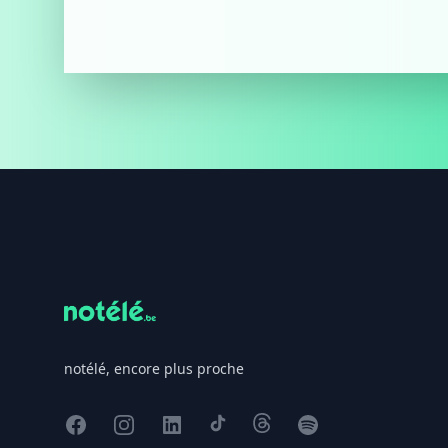
Footer
notélé, encore plus proche
Facebook
Instagram
X
TikTok
Threads
Spotify