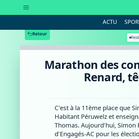
Marathon
des
communales
:
ACTU
SPOR
découvrez
l'entretien
avec
Retour
Simon
Fest
Renard,
tête
de
liste
Marathon des com
Les
Engagés-
AC
Renard, tê
(Péruwelz)
C'est à la 11ème place que Si
Habitant Péruwelz et enseigna
Thomas. Aujourd'hui, Simon Re
d'Engagés-AC pour les élect