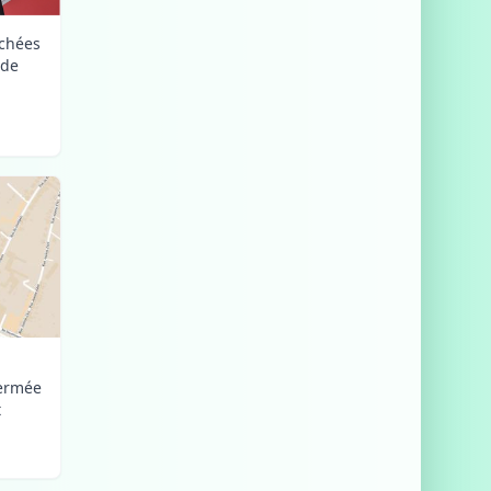
uchées
nde
fermée
t