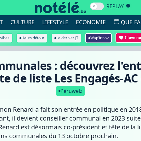
REPLAY
T
CULTURE
LIFESTYLE
ECONOMIE
QUE FA
I love n
ivibes
Hauts détour
Le dernier JT
Wap'innov
munales : découvrez l'ent
te de liste Les Engagés-AC
Péruwelz
mon Renard a fait son entrée en politique en 2018 
nt, il devient conseiller communal en 2023 suite 
nard est désormais co-président et tête de la li
ions communales du 13 octobre prochain.