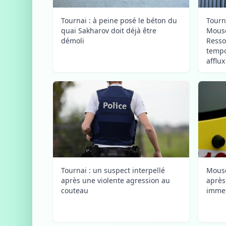
Tournai : à peine posé le béton du
Tourn
quai Sakharov doit déjà être
Mousc
démoli
Resso
tempo
afflu
Tournai : un suspect interpellé
Mousc
après une violente agression au
après
couteau
immeu