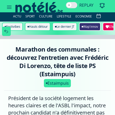
Marathon
REPLAY
des
communales
:
ACTU
SPORT
CULTURE
LIFESTYLE
ECONOMIE
découvrez
l'entretien
avec
Festivibes
Hauts détour
Le dernier JT
Wap'innov
I l
Frédéric
Di
Lorenzo,
tête
de
Marathon des communales :
liste
PS
découvrez l'entretien avec Frédéric
(Estaimpuis)
Di Lorenzo, tête de liste PS
(Estaimpuis)
Estaimpuis
Président de la société logement les
heures claires et de l'ASBL l'impact, notre
prochain candidat n'a définitivement pas