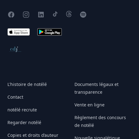
Facebook
Instagram
X
TikTok
Threads
Spotify
App Store
Google Play
Conseil de déontologie journalistique
L'histoire de notélé
Documents légaux et
transparence
Contact
Vente en ligne
notélé recrute
Règlement des concours
Regarder notélé
de notélé
Copies et droits d’auteur
Nouvelle signalétique