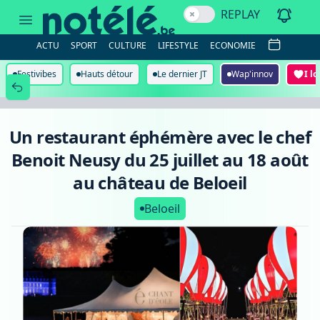
Un
REPLAY
restaurant
éphémère
avec
ACTU
SPORT
CULTURE
LIFESTYLE
ECONOMIE
le
chef
Benoit
Festivibes
Hauts détour
Le dernier JT
Wap'innov
I l
Neusy
du
25
juillet
au
Un restaurant éphémère avec le chef
18
août
Benoit Neusy du 25 juillet au 18 août
au
château
au château de Beloeil
de
Beloeil
Beloeil