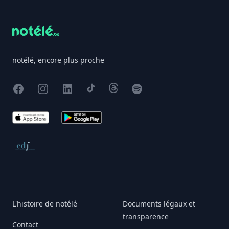
notélé, encore plus proche
Facebook
Instagram
X
TikTok
Threads
Spotify
App Store
Google Play
Conseil de déontologie journalistique
L'histoire de notélé
Documents légaux et
transparence
Contact