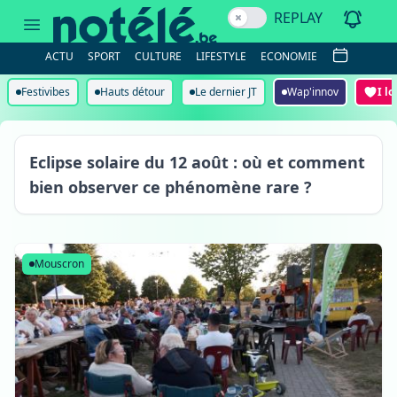
REPLAY
ACTU
SPORT
CULTURE
LIFESTYLE
ECONOMIE
Festivibes
Hauts détour
Le dernier JT
Wap'innov
I l
Eclipse solaire du 12 août : où et comment
bien observer ce phénomène rare ?
Mouscron