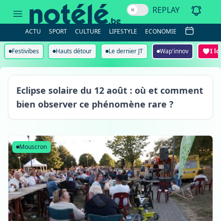
REPLAY
ACTU
SPORT
CULTURE
LIFESTYLE
ECONOMIE
Festivibes
Hauts détour
Le dernier JT
Wap'innov
I l
Eclipse solaire du 12 août : où et comment
bien observer ce phénomène rare ?
Mouscron