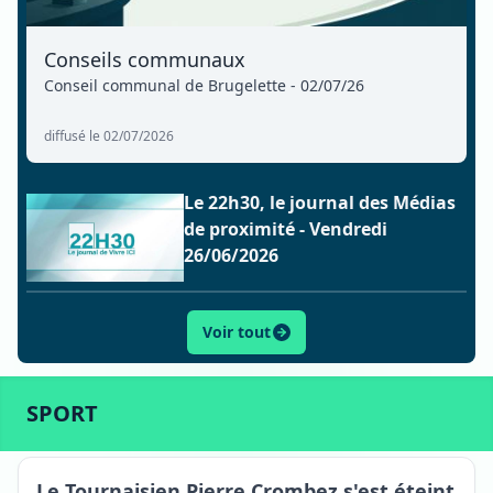
Conseils communaux
Conseil communal de Brugelette - 02/07/26
diffusé le 02/07/2026
Le 22h30, le journal des Médias
de proximité - Vendredi
26/06/2026
Voir tout
ACTU
SPORT
CULTURE
LIFESTYLE
ECONOMIE
SPORT
Tournai
Le Tournaisien Pierre Crombez s'est éteint