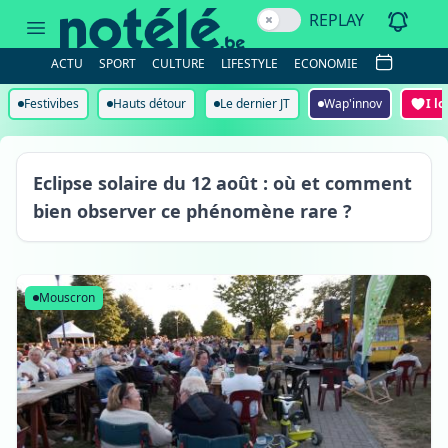
REPLAY
ACTU
SPORT
CULTURE
LIFESTYLE
ECONOMIE
Festivibes
Hauts détour
Le dernier JT
Wap'innov
I l
Eclipse solaire du 12 août : où et comment
bien observer ce phénomène rare ?
Mouscron