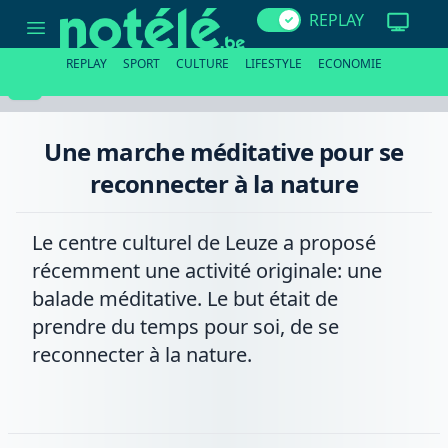
Une
REPLAY
marche
méditative
pour
REPLAY
SPORT
CULTURE
LIFESTYLE
ECONOMIE
se
reconnecter
à
la
nature
Une marche méditative pour se
reconnecter à la nature
Le centre culturel de Leuze a proposé
récemment une activité originale: une
balade méditative. Le but était de
prendre du temps pour soi, de se
reconnecter à la nature.