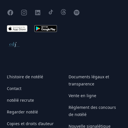
Facebook
Instagram
X
TikTok
Threads
Spotify
App Store
Google Play
Conseil de déontologie journalistique
L'histoire de notélé
Documents légaux et
transparence
Contact
Vente en ligne
notélé recrute
Règlement des concours
Regarder notélé
de notélé
Copies et droits d’auteur
Nouvelle signalétique