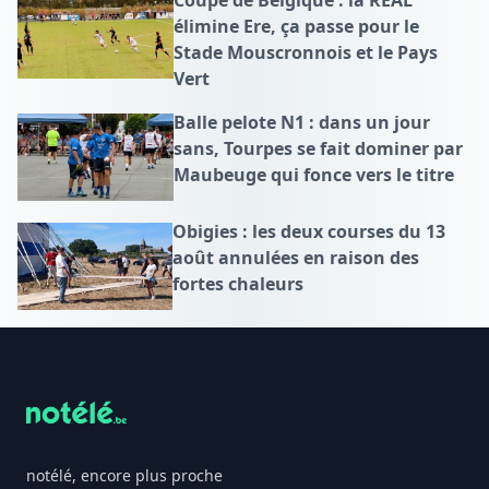
élimine Ere, ça passe pour le
Stade Mouscronnois et le Pays
Vert
Balle pelote N1 : dans un jour
sans, Tourpes se fait dominer par
Maubeuge qui fonce vers le titre
Obigies : les deux courses du 13
août annulées en raison des
fortes chaleurs
Footer
notélé, encore plus proche