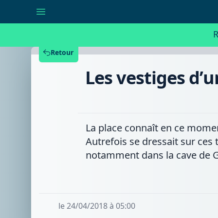
Les
vestiges
d’un
ancien
R
château
féodal
toujours
Retour
visibles
à
Les vestiges d’u
Bernissart
La place connaît en ce moment 
Autrefois se dressait sur ces 
notamment dans la cave de Gil
le 24/04/2018 à 05:00