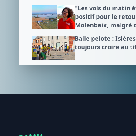
"Les vols du matin é
positif pour le reto
Molenbaix, malgré 
Balle pelote : Isièr
toujours croire au ti
Footer