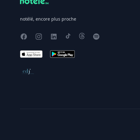
notélé, encore plus proche
Facebook
Instagram
X
TikTok
Threads
Spotify
App Store
Google Play
Conseil de déontologie journalistique