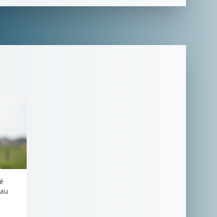
lé
 au