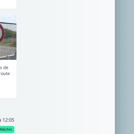
is de
route
à 12:05
Néchin