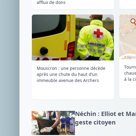
afflux de dons
Tourn
Mouscron : une personne décède
chaus
après une chute du haut d’un
à la c
immeuble avenue des Archers
Néchin : Elliot et M
geste citoyen