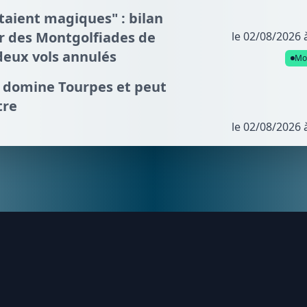
taient magiques" : bilan
ur des Montgolfiades de
le 02/08/2026 
deux vols annulés
Mo
es domine Tourpes et peut
tre
le 02/08/2026 