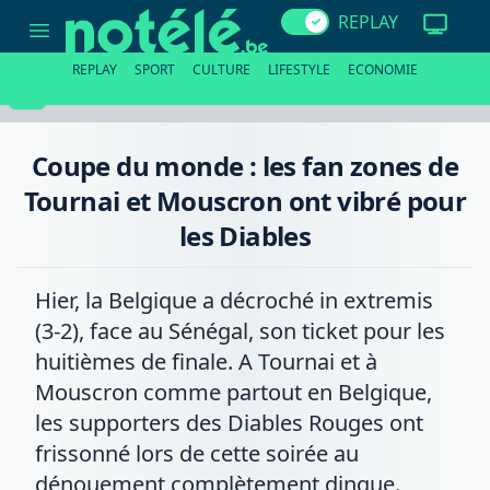
Coupe
REPLAY
du
monde
:
REPLAY
SPORT
CULTURE
LIFESTYLE
ECONOMIE
les
fan
zones
de
Tournai
Coupe du monde : les fan zones de
et
Mouscron
Tournai et Mouscron ont vibré pour
ont
vibré
les Diables
pour
les
Diables
Hier, la Belgique a décroché in extremis
(3-2), face au Sénégal, son ticket pour les
huitièmes de finale. A Tournai et à
Mouscron comme partout en Belgique,
les supporters des Diables Rouges ont
frissonné lors de cette soirée au
dénouement complètement dingue.