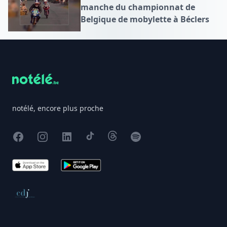
manche du championnat de
Belgique de mobylette à Béclers
Footer
notélé, encore plus proche
Facebook
Instagram
X
TikTok
Threads
Spotify
App Store
Google Play
Conseil de déontologie journalistique