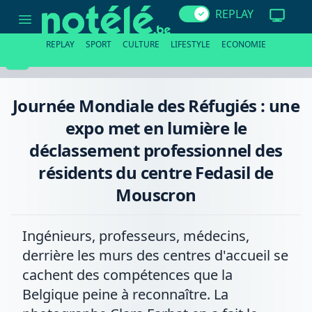
Journée
REPLAY
Mondiale
des
Réfugiés
REPLAY
SPORT
CULTURE
LIFESTYLE
ECONOMIE
:
une
expo
met
en
Journée Mondiale des Réfugiés : une
lumière
le
expo met en lumière le
déclassement
professionnel
déclassement professionnel des
des
résidents
résidents du centre Fedasil de
du
centre
Mouscron
Fedasil
de
Mouscron
Ingénieurs, professeurs, médecins,
derrière les murs des centres d'accueil se
cachent des compétences que la
Belgique peine à reconnaître. La