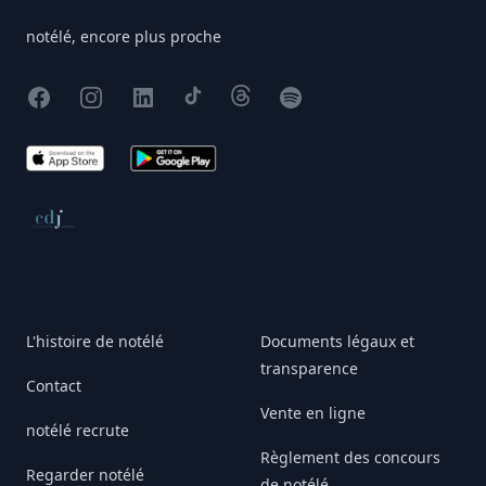
notélé, encore plus proche
Facebook
Instagram
X
TikTok
Threads
Spotify
App Store
Google Play
Conseil de déontologie journalistique
L'histoire de notélé
Documents légaux et
transparence
Contact
Vente en ligne
notélé recrute
Règlement des concours
Regarder notélé
de notélé