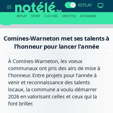
Comines-
REPLAY
Warneton
met
ses
REPLAY
SPORT
CULTURE
LIFESTYLE
ECONOMIE
talents
à
l'honneur
pour
lancer
Comines-Warneton met ses talents à
l'année
l'honneur pour lancer l'année
À Comines-Warneton, les voeux
communaux ont pris des airs de mise à
l'honneur. Entre projets pour l'année à
venir et reconnaissance des talents
locaux, la commune a voulu démarrer
2026 en valorisant celles et ceux qui la
font briller.