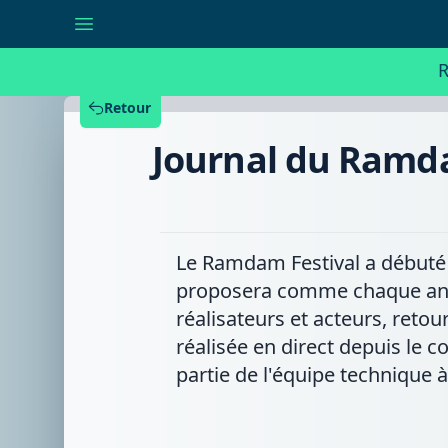
Journal
du
Ramdam
:
R
un
dispositif
technique
Retour
à
la
Journal du Ramdam
pointe
pour
notélé
Le Ramdam Festival a débuté 
proposera comme chaque anné
réalisateurs et acteurs, reto
réalisée en direct depuis le 
partie de l'équipe technique