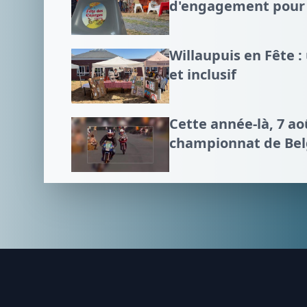
d'engagement pour l
Willaupuis en Fête 
et inclusif
Cette année-là, 7 a
championnat de Bel
Footer