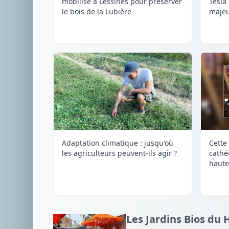
mobilise à Lessines pour préserver
Tesla
le bois de la Lubière
majeu
Adaptation climatique : jusqu'où
Cette 
les agriculteurs peuvent-ils agir ?
cathé
haute
Les Jardins Bios du 