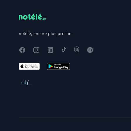
notélé, encore plus proche
Facebook
Instagram
X
TikTok
Threads
Spotify
App Store
Google Play
Conseil de déontologie journalistique