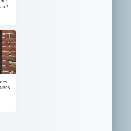
pour
au ?
 des
RN503