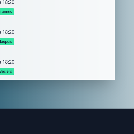
à 18:20
éronnes
à 18:20
llaupuis
à 18:20
Béclers