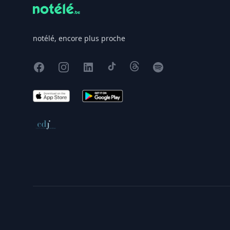
notélé, encore plus proche
Facebook
Instagram
X
TikTok
Threads
Spotify
App Store
Google Play
Conseil de déontologie journalistique