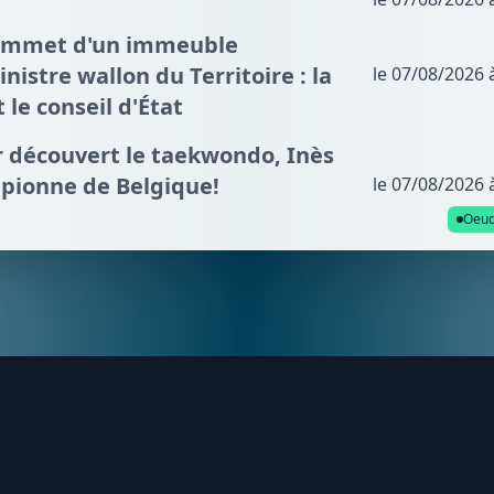
sommet d'un immeuble
nistre wallon du Territoire : la
le 07/08/2026 
t le conseil d'État
ir découvert le taekwondo, Inès
mpionne de Belgique!
le 07/08/2026 
Oeud