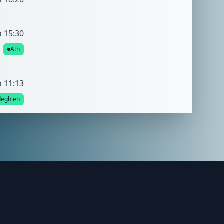
à 15:30
Ath
à 11:13
eghien