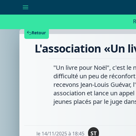
L'association
«Un
livre
pour
R
Noël»
lance
sa
Retour
collecte
de
L'association «Un li
fin
d'année
"Un livre pour Noël", c'est le
difficulté un peu de réconfor
recevons Jean-Louis Guévar, l'
association et lance un appel 
jeunes placés par le juge dans
ST
le 14/11/2025 à 18:45