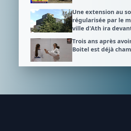
Une extension au 
régularisée par le mi
ville d'Ath ira devan
Trois ans après avo
Boitel est déjà cha
Footer