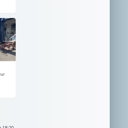
eur
à 18:20