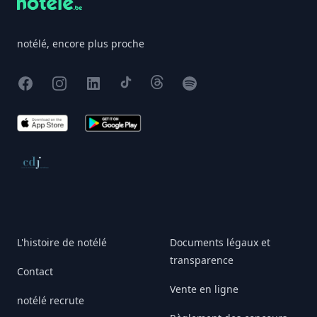
notélé, encore plus proche
Facebook
Instagram
X
TikTok
Threads
Spotify
App Store
Google Play
Conseil de déontologie journalistique
L'histoire de notélé
Documents légaux et
transparence
Contact
Vente en ligne
notélé recrute