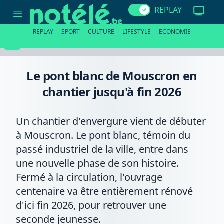
Le
REPLAY
pont
blanc
de
REPLAY
SPORT
CULTURE
LIFESTYLE
ECONOMIE
Mouscron
en
chantier
jusqu'à
fin
Le pont blanc de Mouscron en
2026
chantier jusqu'à fin 2026
Un chantier d'envergure vient de débuter
à Mouscron. Le pont blanc, témoin du
passé industriel de la ville, entre dans
une nouvelle phase de son histoire.
Fermé à la circulation, l'ouvrage
centenaire va être entièrement rénové
d'ici fin 2026, pour retrouver une
seconde jeunesse.