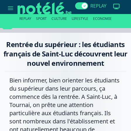
Rentrée
REPLAY
du
supérieur
:
REPLAY
SPORT
CULTURE
LIFESTYLE
ECONOMIE
les
étudiants
français
de
Saint-
Rentrée du supérieur : les étudiants
Luc
découvrent
français de Saint-Luc découvrent leur
leur
nouvel
nouvel environnement
environnement
Bien informer, bien orienter les étudiants
du supérieur dans leur parcours, ça
commence dès la rentrée. A Saint-Luc, à
Tournai, on prête une attention
particulière aux étudiants français. Ils
sont nombreux dans l'établissement et
ont naturellement beaucoup de