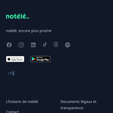
notélé, encore plus proche
Facebook
Instagram
X
TikTok
Threads
Spotify
App Store
Google Play
Conseil de déontologie journalistique
L'histoire de notélé
Documents légaux et
transparence
Contact