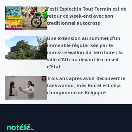
Festi Esplechin Tout Terrain est de
retour ce week-end avec son
traditionnel autocross
Une extension au sommet d'un
immeuble régularisée par le
ministre wallon du Territoire : la
ville d'Ath ira devant le conseil
d'État
Trois ans après avoir découvert le
taekwondo, Inès Boitel est déjà
championne de Belgique!
Footer