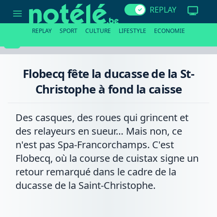
Flobecq
REPLAY
fête
la
ducasse
REPLAY
SPORT
CULTURE
LIFESTYLE
ECONOMIE
de
la
St-
Christophe
à
Flobecq fête la ducasse de la St-
fond
la
Christophe à fond la caisse
caisse
Des casques, des roues qui grincent et
des relayeurs en sueur… Mais non, ce
n'est pas Spa-Francorchamps. C'est
Flobecq, où la course de cuistax signe un
retour remarqué dans le cadre de la
ducasse de la Saint-Christophe.