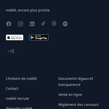
notélé, encore plus proche
Facebook
Instagram
X
TikTok
Threads
Spotify
App Store
Google Play
Conseil de déontologie journalistique
L'histoire de notélé
Documents légaux et
transparence
Contact
Vente en ligne
notélé recrute
Règlement des concours
Regarder notélé