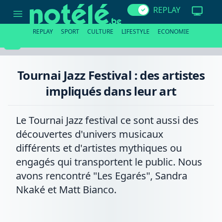
Tournai
REPLAY
Jazz
Festival
:
REPLAY
SPORT
CULTURE
LIFESTYLE
ECONOMIE
des
artistes
impliqués
dans
leur
Tournai Jazz Festival : des artistes
art
impliqués dans leur art
Le Tournai Jazz festival ce sont aussi des
découvertes d'univers musicaux
différents et d'artistes mythiques ou
engagés qui transportent le public. Nous
avons rencontré "Les Egarés", Sandra
Nkaké et Matt Bianco.