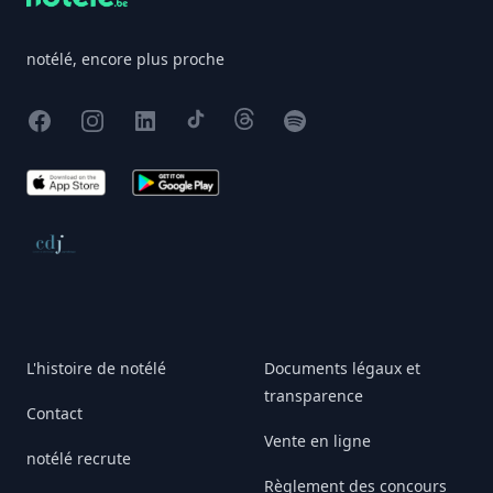
notélé, encore plus proche
Facebook
Instagram
X
TikTok
Threads
Spotify
App Store
Google Play
Conseil de déontologie journalistique
L'histoire de notélé
Documents légaux et
transparence
Contact
Vente en ligne
notélé recrute
Règlement des concours