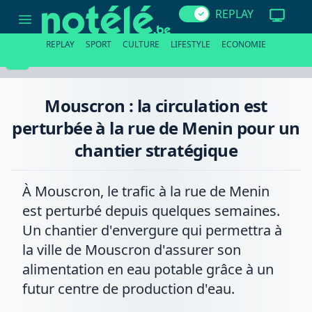
Mouscron
REPLAY
:
la
circulation
REPLAY
SPORT
CULTURE
LIFESTYLE
ECONOMIE
est
perturbée
à
la
rue
Mouscron : la circulation est
de
Menin
perturbée à la rue de Menin pour un
pour
un
chantier stratégique
chantier
stratégique
À Mouscron, le trafic à la rue de Menin
est perturbé depuis quelques semaines.
Un chantier d'envergure qui permettra à
la ville de Mouscron d'assurer son
alimentation en eau potable grâce à un
futur centre de production d'eau.