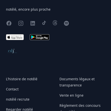
notélé, encore plus proche
Facebook
Instagram
X
TikTok
Threads
Spotify
App Store
Google Play
Conseil de déontologie journalistique
L'histoire de notélé
Documents légaux et
transparence
Contact
Vente en ligne
notélé recrute
Règlement des concours
Regarder notélé