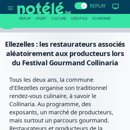
Ellezelles
REPLAY
:
les
restaurateurs
REPLAY
SPORT
CULTURE
LIFESTYLE
ECONOMIE
associés
aléatoirement
aux
producteurs
lors
Ellezelles : les restaurateurs associés
du
Festival
aléatoirement aux producteurs lors
Gourmand
Collinaria
du Festival Gourmand Collinaria
Tous les deux ans, la commune
d'Ellezelles organise son traditionnel
rendez-vous culinaire, à savoir le
Collinaria. Au programme, des
exposants, un marché de producteurs,
mais surtout un parcours gourmand.
Restaurateurs et producteurs de la