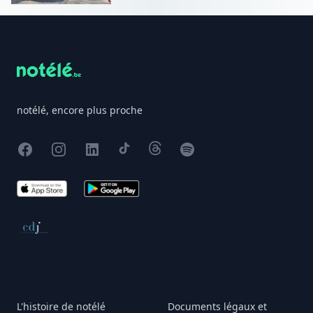
Footer
notélé, encore plus proche
Facebook
Instagram
X
TikTok
Threads
Spotify
App Store
Google Play
Conseil de déontologie journalistique
L'histoire de notélé
Documents légaux et