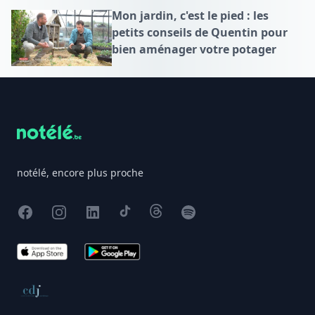
Mon jardin, c'est le pied : les
petits conseils de Quentin pour
bien aménager votre potager
Footer
notélé, encore plus proche
Facebook
Instagram
X
TikTok
Threads
Spotify
App Store
Google Play
Conseil de déontologie journalistique