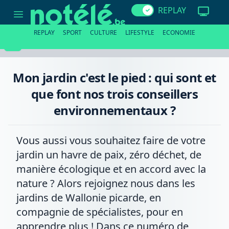
Mon
REPLAY
jardin
c'est
le
REPLAY
SPORT
CULTURE
LIFESTYLE
ECONOMIE
pied
:
qui
sont
et
Mon jardin c'est le pied : qui sont et
que
font
que font nos trois conseillers
nos
trois
environnementaux ?
conseillers
environnementaux
?
Vous aussi vous souhaitez faire de votre
jardin un havre de paix, zéro déchet, de
manière écologique et en accord avec la
nature ? Alors rejoignez nous dans les
jardins de Wallonie picarde, en
compagnie de spécialistes, pour en
apprendre plus ! Dans ce numéro de