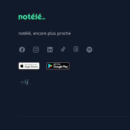
notélé, encore plus proche
Facebook
Instagram
X
TikTok
Threads
Spotify
App Store
Google Play
Conseil de déontologie journalistique