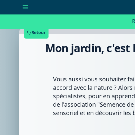
Mon
jardin,
c'est
le
R
pied
:
construire
Retour
un
sentier
Mon jardin, c'est 
sensoriel
et
en
découvrir
les
bienfaits
Vous aussi vous souhaitez fai
accord avec la nature ? Alors
spécialistes, pour en apprend
de l'association "Semence de
sensoriel et en découvrir les b