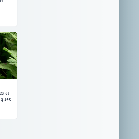
rt
es et
iques