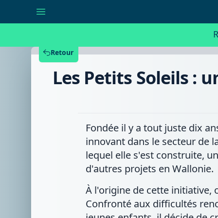
Les
Petits
Soleils
:
R
une
décennie
d'accueil
Retour
de
la
Les Petits Soleils :
petite
enfance
sous
le
modèle
public-
privé
Fondée il y a tout juste dix 
innovant dans le secteur de la
lequel elle s'est construite, 
d'autres projets en Wallonie.
À l'origine de cette initiativ
Confronté aux difficultés re
jeunes enfants, il décide de 