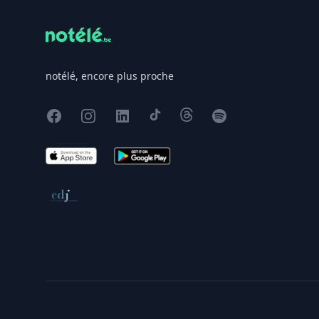
notélé, encore plus proche
Facebook
Instagram
X
TikTok
Threads
Spotify
App Store
Google Play
Conseil de déontologie journalistique