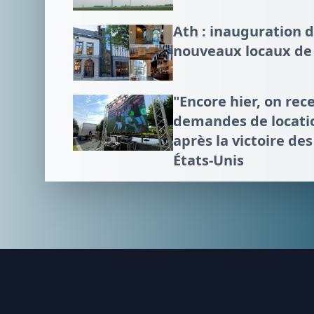
Ath : inauguration 
nouveaux locaux de 
"Encore hier, on rece
demandes de locatio
après la victoire de
États-Unis
Footer