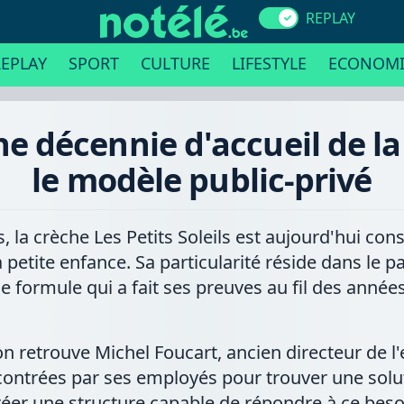
REPLAY
EPLAY
SPORT
CULTURE
LIFESTYLE
ECONOMI
 une décennie d'accueil de l
le modèle public-privé
ans, la crèche Les Petits Soleils est aujourd'hui
 petite enfance. Sa particularité réside dans le pa
une formule qui a fait ses preuves au fil des année
e, on retrouve Michel Foucart, ancien directeur de 
ncontrées par ses employés pour trouver une solu
créer une structure capable de répondre à ce beso