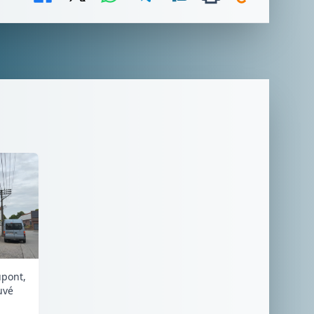
upont,
uvé