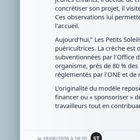
concrétiser son projet, il vi
Ces observations lui permette
l'accueil.
Aujourd'hui," Les Petits Sole
puéricultrices. La crèche est 
subventionnées par l'Office d
organisme, près de 80 % des e
réglementés par l'ONE et de 
L'originalité du modèle repos
financer ou « sponsoriser » de
travailleurs tout en contribu
ST
le 18/06/2026 à 18:20