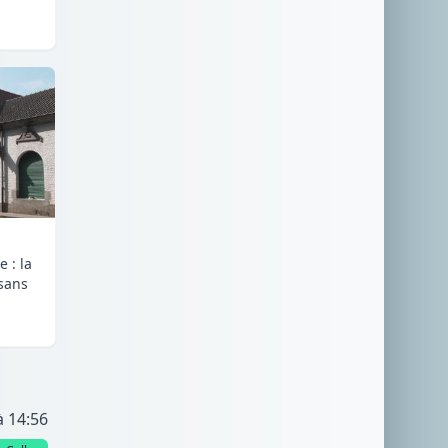
 : la
 sans
à 14:56