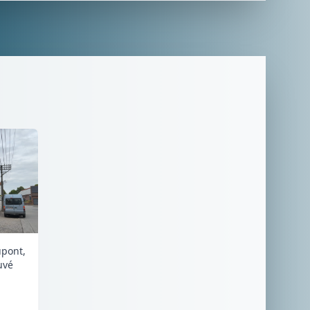
upont,
uvé