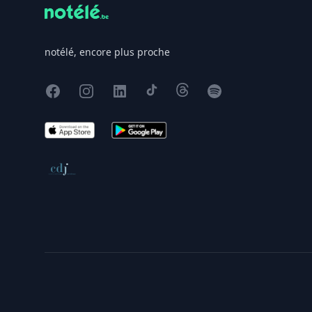
notélé, encore plus proche
Facebook
Instagram
X
TikTok
Threads
Spotify
App Store
Google Play
Conseil de déontologie journalistique