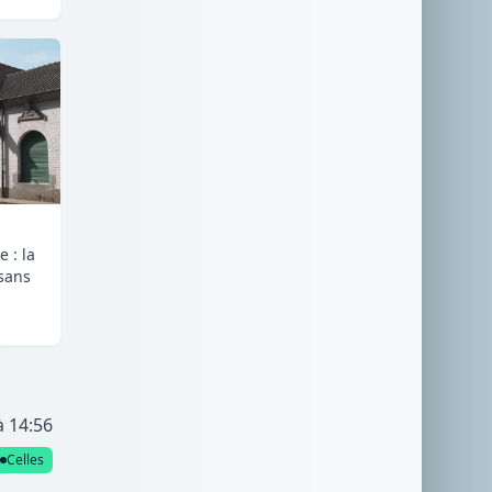
 : la
 sans
à 14:56
Celles