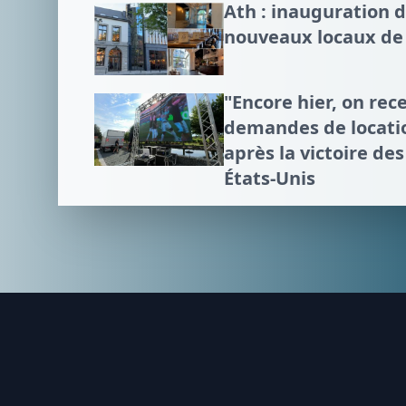
Ath : inauguration 
nouveaux locaux de 
"Encore hier, on rece
demandes de locatio
après la victoire de
États-Unis
Footer