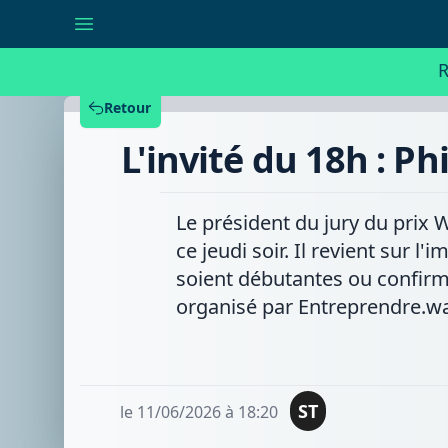
L'invité
du
18h
:
R
Philippe
Foucart,
président
Retour
du
jury
L'invité du 18h : P
de
Wap'innov
Le président du jury du prix W
ce jeudi soir. Il revient sur l
soient débutantes ou confirmé
organisé par Entreprendre.wa
ST
le 11/06/2026 à 18:20