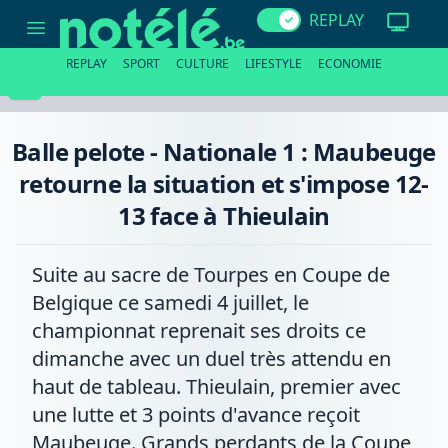
Balle
REPLAY
pelote
-
Nationale
REPLAY
SPORT
CULTURE
LIFESTYLE
ECONOMIE
1
:
Maubeuge
retourne
la
Balle pelote - Nationale 1 : Maubeuge
situation
et
retourne la situation et s'impose 12-
s'impose
12-
13 face à Thieulain
13
face
à
Thieulain
Suite au sacre de Tourpes en Coupe de
Belgique ce samedi 4 juillet, le
championnat reprenait ses droits ce
dimanche avec un duel très attendu en
haut de tableau. Thieulain, premier avec
une lutte et 3 points d'avance reçoit
Maubeuge. Grands perdants de la Coupe