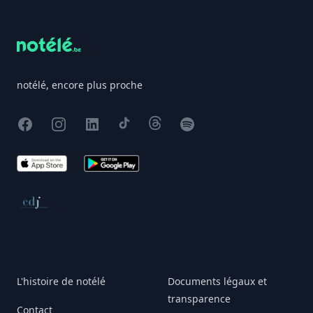
notélé, encore plus proche
Facebook
Instagram
X
TikTok
Threads
Spotify
App Store
Google Play
Conseil de déontologie journalistique
L'histoire de notélé
Documents légaux et
transparence
Contact