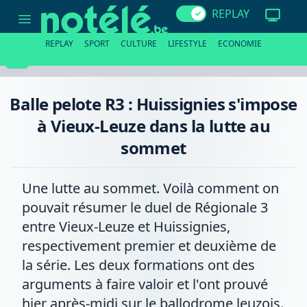
Balle
REPLAY
pelote
R3
:
REPLAY
SPORT
CULTURE
LIFESTYLE
ECONOMIE
Huissignies
s'impose
à
Vieux-
Leuze
Balle pelote R3 : Huissignies s'impose
dans
la
à Vieux-Leuze dans la lutte au
lutte
au
sommet
sommet
Une lutte au sommet. Voilà comment on
pouvait résumer le duel de Régionale 3
entre Vieux-Leuze et Huissignies,
respectivement premier et deuxième de
la série. Les deux formations ont des
arguments à faire valoir et l'ont prouvé
hier après-midi sur le ballodrome leuzois.