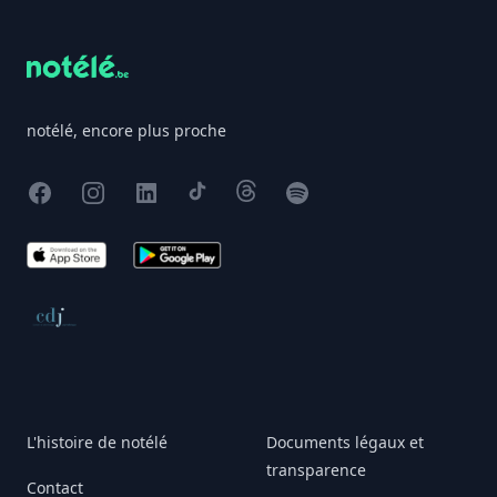
notélé, encore plus proche
Facebook
Instagram
X
TikTok
Threads
Spotify
App Store
Google Play
Conseil de déontologie journalistique
L'histoire de notélé
Documents légaux et
transparence
Contact