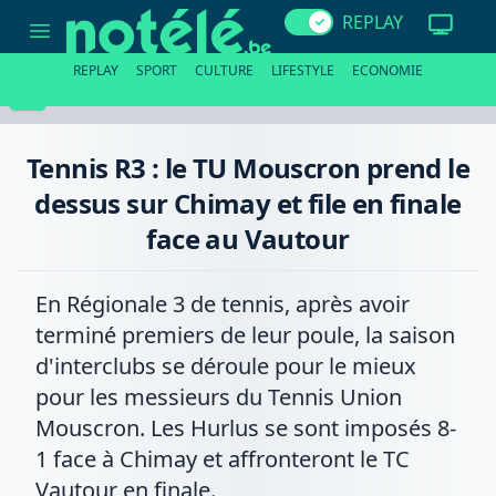
Tennis
REPLAY
R3
:
le
REPLAY
SPORT
CULTURE
LIFESTYLE
ECONOMIE
TU
Mouscron
prend
le
dessus
Tennis R3 : le TU Mouscron prend le
sur
Chimay
dessus sur Chimay et file en finale
et
file
face au Vautour
en
finale
face
au
En Régionale 3 de tennis, après avoir
Vautour
terminé premiers de leur poule, la saison
d'interclubs se déroule pour le mieux
pour les messieurs du Tennis Union
Mouscron. Les Hurlus se sont imposés 8-
1 face à Chimay et affronteront le TC
Vautour en finale.