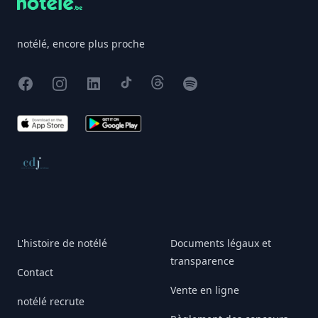
notélé, encore plus proche
Facebook
Instagram
X
TikTok
Threads
Spotify
App Store
Google Play
Conseil de déontologie journalistique
L'histoire de notélé
Documents légaux et
transparence
Contact
Vente en ligne
notélé recrute