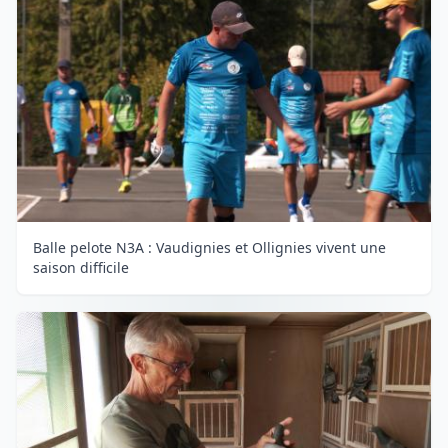
Balle pelote N3A : Vaudignies et Ollignies vivent une
saison difficile